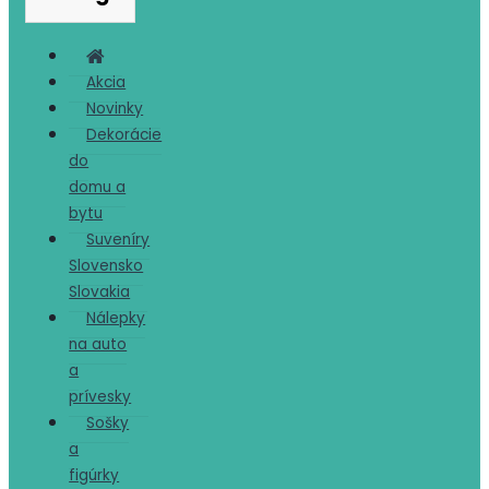
Akcia
Novinky
Dekorácie
do
domu a
bytu
Suveníry
Slovensko
Slovakia
Nálepky
na auto
a
prívesky
Sošky
a
figúrky