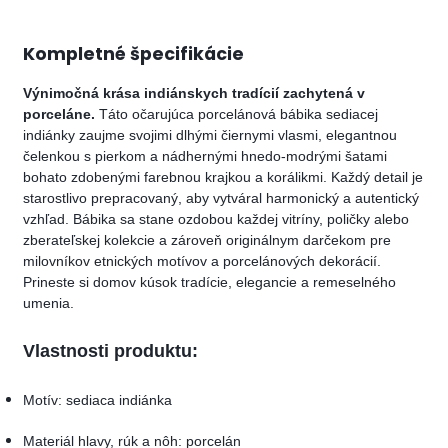
Kompletné špecifikácie
Výnimočná krása indiánskych tradícií zachytená v
porceláne.
Táto očarujúca porcelánová bábika sediacej
indiánky zaujme svojimi dlhými čiernymi vlasmi, elegantnou
čelenkou s pierkom a nádhernými hnedo-modrými šatami
bohato zdobenými farebnou krajkou a korálikmi. Každý detail je
starostlivo prepracovaný, aby vytváral harmonický a autentický
vzhľad. Bábika sa stane ozdobou každej vitríny, poličky alebo
zberateľskej kolekcie a zároveň originálnym darčekom pre
milovníkov etnických motívov a porcelánových dekorácií.
Prineste si domov kúsok tradície, elegancie a remeselného
umenia.
Vlastnosti produktu:
Motív: sediaca indiánka
Materiál hlavy, rúk a nôh: porcelán