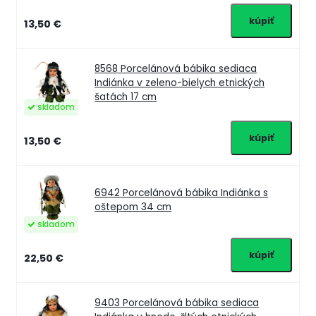
13,50 €
8568
Porcelánová bábika sediaca
Indiánka v zeleno-bielych etnických
šatách 17 cm
skladom
13,50 €
6942
Porcelánová bábika Indiánka s
oštepom 34 cm
skladom
22,50 €
9403
Porcelánová bábika sediaca