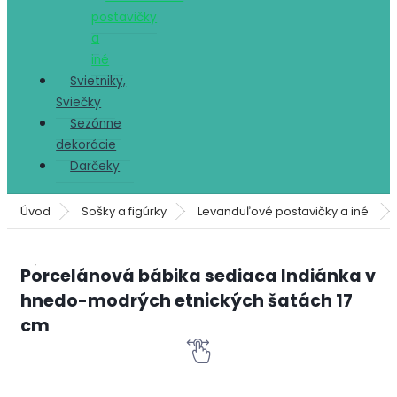
postavičky
a
iné
Svietniky,
Sviečky
Sezónne
dekorácie
Darčeky
Úvod
Sošky a figúrky
Levanduľové postavičky a iné
Porcelánová bábika sediaca Indiánka v
hnedo-modrých etnických šatách 17
cm