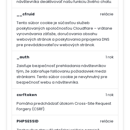
návštevníka deaktivovať našu funkciu živého chatu.
__cfruid
relácie
Tento súbor cookie je súčasťou služieb
poskytovaných spoločnosťou Cloudflare – vrátane
vyrovnávania záťaže, doručovania obsahu
webových stránok a poskytovania pripojenia DNS
pre prevádzkovateľov webových stránok.
_auth
1 rok
Zaisťuje bezpečnosť prehliadania návštevníkov
tým, že zabraňuje falšovaniu požiadaviek medzi
stránkami. Tento súbor cookie je nevyhnutný pre
bezpečnosť webu a návštevníka.
csrftoken
1 rok
Pomáha predchádzať útokom Cross-Site Request
Forgery (CSRF).
PHPSESSID
relácie