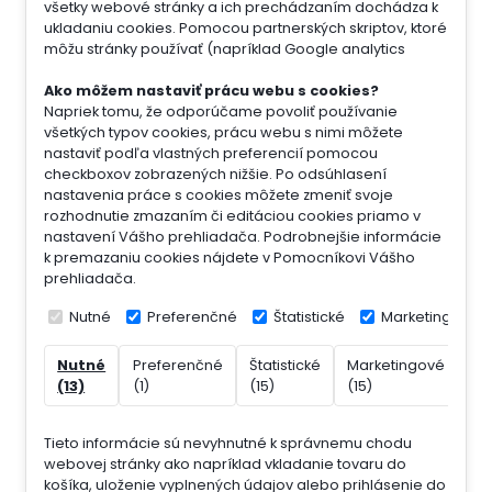
všetky webové stránky a ich prechádzaním dochádza k
ukladaniu cookies. Pomocou partnerských skriptov, ktoré
môžu stránky používať (napríklad Google analytics
Ako môžem nastaviť prácu webu s cookies?
Napriek tomu, že odporúčame povoliť používanie
všetkých typov cookies, prácu webu s nimi môžete
nastaviť podľa vlastných preferencií pomocou
checkboxov zobrazených nižšie. Po odsúhlasení
nastavenia práce s cookies môžete zmeniť svoje
rozhodnutie zmazaním či editáciou cookies priamo v
nastavení Vášho prehliadača. Podrobnejšie informácie
k premazaniu cookies nájdete v Pomocníkovi Vášho
prehliadača.
Nutné
Preferenčné
Štatistické
Marketingové
Nutné
Preferenčné
Štatistické
Marketingové
Ne
(13)
(1)
(15)
(15)
(7)
Tieto informácie sú nevyhnutné k správnemu chodu
webovej stránky ako napríklad vkladanie tovaru do
košíka, uloženie vyplnených údajov alebo prihlásenie do