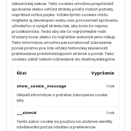
zákazníckej sekcie.
Tieto cookies umožnia prispôsobiť
správanie alebo vzhľad stránky podľa Vašich potrieb,
napríklad voľba jazyka.
Vďaka týmto cookies môžu
majitelia aj developeri webu viac porozumieť správaniu
užívateľov a vyvijať stránku tak, aby bola čo najviac
prozákaznícka. Teda aby ste čo najrýchlejšie našli
hľadaný tovar alebo čo najľahšie dokončili jeho nákup.
Tieto informácie umožnia personalizovať zobrazenie
ponúk priamo pre Vás vďaka historickej skúsenosti
prehliadania predchádzajúcich stránok a ponúk.
Tieto
cookies zatiaľ neboli roztriedené do vlastnej kategórie.
Účel
Vypršanie
show_cookie_message
1 rok
Ukladá informácie o potrebe zobrazenia cookie
lišty
__zlcmid
1 rok
Tento súbor cookie sa používa na uloženie identity
návštevníka počas návštev a preferencie