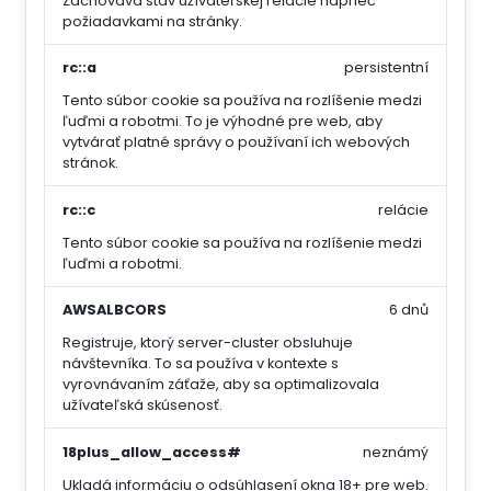
Zachováva stav užívateľskej relácie naprieč
požiadavkami na stránky.
rc::a
persistentní
Tento súbor cookie sa používa na rozlíšenie medzi
ľuďmi a robotmi. To je výhodné pre web, aby
vytvárať platné správy o používaní ich webových
stránok.
rc::c
relácie
Tento súbor cookie sa používa na rozlíšenie medzi
ľuďmi a robotmi.
AWSALBCORS
6 dnů
Registruje, ktorý server-cluster obsluhuje
návštevníka. To sa používa v kontexte s
vyrovnávaním záťaže, aby sa optimalizovala
užívateľská skúsenosť.
18plus_allow_access#
neznámý
Ukladá informáciu o odsúhlasení okna 18+ pre web.