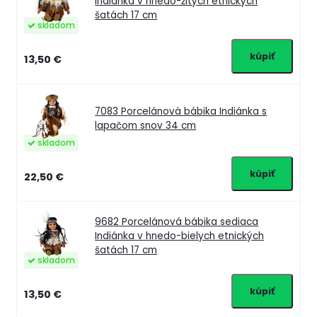
Indiánka v hnedo-žltých etnických
šatách 17 cm
skladom
13,50 €
7083
Porcelánová bábika Indiánka s
lapačom snov 34 cm
skladom
22,50 €
9682
Porcelánová bábika sediaca
Indiánka v hnedo-bielych etnických
šatách 17 cm
skladom
13,50 €