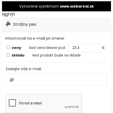
Vytvorené systémom
www.webareal.sk
Njg1Yjh
Strážny pes
Informovať na e-mail pri zmene:
ceny
keď cena klesne pod
€
skladu
keď produkt bude na sklade
Zadajte Váš e-mail: