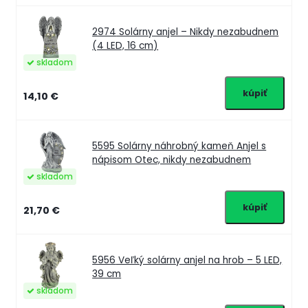
2974
Solárny anjel – Nikdy nezabudnem
(4 LED, 16 cm)
skladom
14,10 €
5595
Solárny náhrobný kameň Anjel s
nápisom Otec, nikdy nezabudnem
skladom
21,70 €
5956
Veľký solárny anjel na hrob – 5 LED,
39 cm
skladom