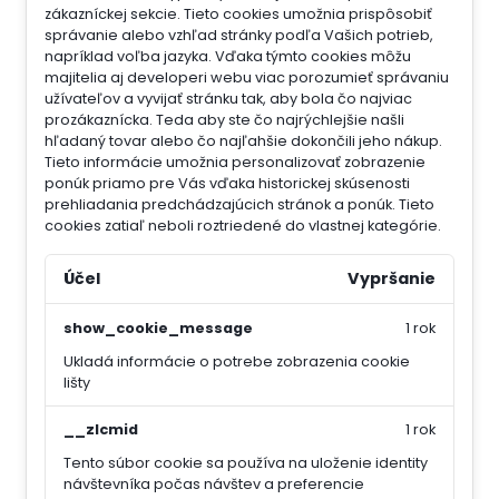
zákazníckej sekcie.
Tieto cookies umožnia prispôsobiť
správanie alebo vzhľad stránky podľa Vašich potrieb,
napríklad voľba jazyka.
Vďaka týmto cookies môžu
majitelia aj developeri webu viac porozumieť správaniu
užívateľov a vyvijať stránku tak, aby bola čo najviac
prozákaznícka. Teda aby ste čo najrýchlejšie našli
hľadaný tovar alebo čo najľahšie dokončili jeho nákup.
Tieto informácie umožnia personalizovať zobrazenie
ponúk priamo pre Vás vďaka historickej skúsenosti
prehliadania predchádzajúcich stránok a ponúk.
Tieto
cookies zatiaľ neboli roztriedené do vlastnej kategórie.
Účel
Vypršanie
show_cookie_message
1 rok
Ukladá informácie o potrebe zobrazenia cookie
lišty
__zlcmid
1 rok
Tento súbor cookie sa používa na uloženie identity
návštevníka počas návštev a preferencie