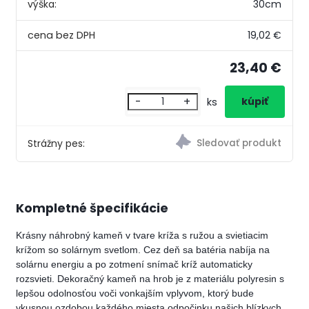
výška:
30cm
19,02 €
23,40 €
-
+
ks
Strážny pes:
Kompletné špecifikácie
Krásny náhrobný kameň v tvare kríža s ružou a svietiacim
krížom so solárnym svetlom. Cez deň sa batéria nabíja na
solárnu energiu a po zotmení snímač kríž automaticky
rozsvieti. Dekoračný kameň na hrob je z materiálu polyresin s
lepšou odolnosťou voči vonkajším vplyvom, ktorý bude
vkusnou ozdobou každého miesta odpočinku našich blízkych.