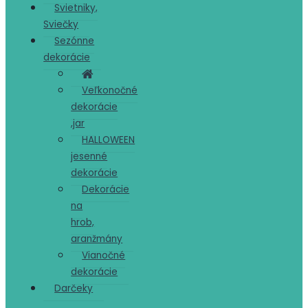
Svietniky,
Sviečky
Sezónne
dekorácie
Veľkonočné
dekorácie
,jar
HALLOWEEN
jesenné
dekorácie
Dekorácie
na
hrob,
aranžmány
Vianočné
dekorácie
Darčeky