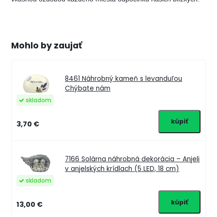
Mohlo by zaujať
8461
Náhrobný kameň s levanduľou
Chýbate nám
skladom
3,70 €
7166
Solárna náhrobná dekorácia – Anjeli
v anjelských krídlach (5 LED, 18 cm)
skladom
13,00 €