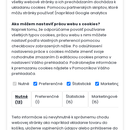
všetky webové stránky a ich prechádzaním dochádza k
ukladaniu cookies. Pomocou partnerských skriptov, ktoré
môžu stránky používať (napríklad Google analytics
Ako môžem nastaviť prácu webu s cookies?
Napriek tomu, že odporúčame povoliť používanie
všetkých typov cookies, prácu webu s nimi môžete
nastaviť podľa vlastných preferencií pomocou
checkboxov zobrazených nižšie. Po odsúhlasení
nastavenia práce s cookies môžete zmeniť svoje
rozhodnutie zmazaním či editáciou cookies priamo v
nastavení Vášho prehliadača. Podrobnejšie informácie
k premazaniu cookies nájdete v Pomocníkovi Vášho
prehliadača.
Nutné
Preferenčné
Štatistické
Marketingové
Nutné
Preferenčné
Štatistické
Marketingové
Ne
(13)
(1)
(15)
(15)
(7)
Tieto informácie sú nevyhnutné k správnemu chodu
webovej stránky ako napríklad vkladanie tovaru do
košíka, uloženie vyplnených údajov alebo prihlásenie do