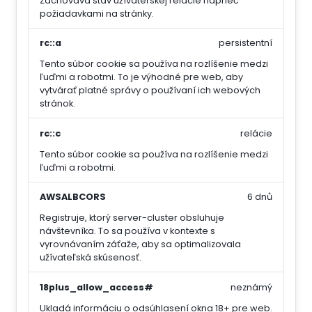
Zachováva stav užívateľskej relácie naprieč
požiadavkami na stránky.
rc::a
persistentní
Tento súbor cookie sa používa na rozlíšenie medzi
ľuďmi a robotmi. To je výhodné pre web, aby
vytvárať platné správy o používaní ich webových
stránok.
rc::c
relácie
Tento súbor cookie sa používa na rozlíšenie medzi
ľuďmi a robotmi.
AWSALBCORS
6 dnů
Registruje, ktorý server-cluster obsluhuje
návštevníka. To sa používa v kontexte s
vyrovnávaním záťaže, aby sa optimalizovala
užívateľská skúsenosť.
18plus_allow_access#
neznámý
Ukladá informáciu o odsúhlasení okna 18+ pre web.