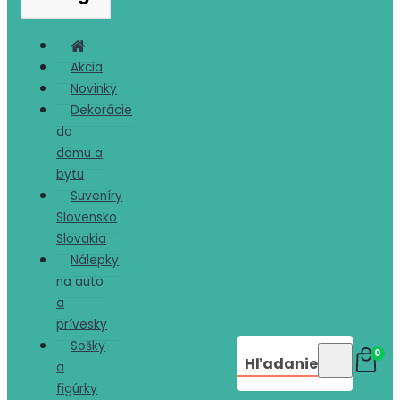
Akcia
Novinky
Dekorácie
do
domu a
bytu
Suveníry
Slovensko
Slovakia
Nálepky
na auto
a
prívesky
Sošky
0
Hľadanie
a
figúrky