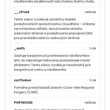
návštevníka deaktivovať našu funkciu živého chatu.
__cfruid
relácie
Tento súbor cookie je súčasťou služieb
poskytovaných spoločnosťou Cloudflare – vrátane
vyrovnávania záťaže, doručovania obsahu
webových stránok a poskytovania pripojenia DNS
pre prevádzkovateľov webových stránok.
_auth
1 rok
Zaisťuje bezpečnosť prehliadania návštevníkov
tým, že zabraňuje falšovaniu požiadaviek medzi
stránkami. Tento súbor cookie je nevyhnutný pre
bezpečnosť webu a návštevníka.
csrftoken
1 rok
Pomáha predchádzať útokom Cross-Site Request
Forgery (CSRF).
PHPSESSID
relácie