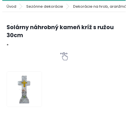
Úvod
Sezónne dekorácie
Dekorácie na hrob, aranžmá
Solárny náhrobný kameň kríž s ružou
30cm
*